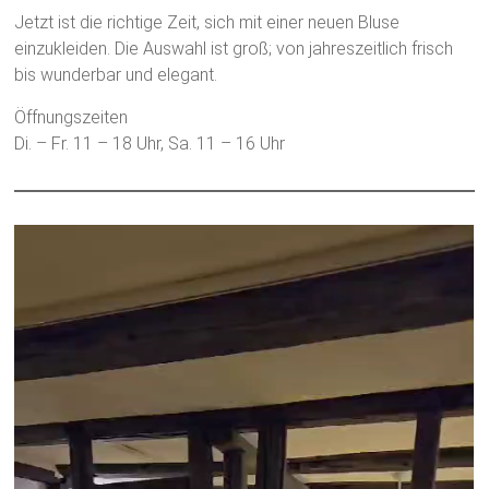
Jetzt ist die richtige Zeit, sich mit einer neuen Bluse
einzukleiden. Die Auswahl ist groß; von jahreszeitlich frisch
bis wunderbar und elegant.
Öffnungszeiten
Di. – Fr. 11 – 18 Uhr, Sa. 11 – 16 Uhr