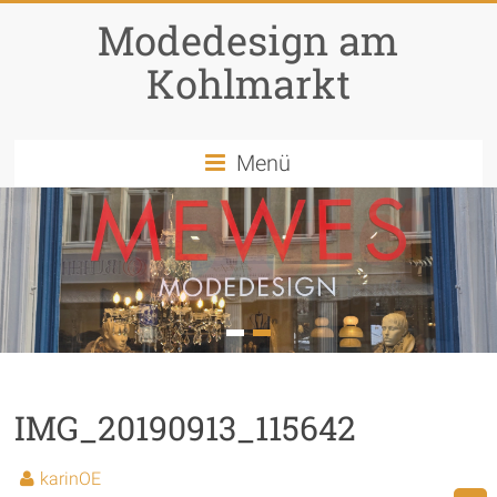
Modedesign am
Kohlmarkt
Menü
1
2
IMG_20190913_115642
karinOE