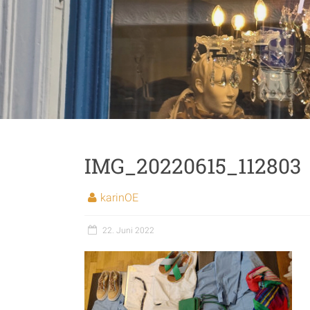
IMG_20220615_112803
karinOE
22. Juni 2022