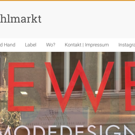
hlmarkt
nd Hand
Label
Wo?
Kontakt | Impressum
Instag