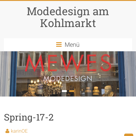
Modedesign am
Kohlmarkt
Menü
1
2
Spring-17-2
karinOE